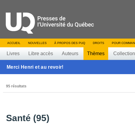
ACCUEIL
NOUVELLES
À PROPOS DES PUQ
DROITS
POUR COMMAN
Livres
Libre accès
Auteurs
Thèmes
Collectio
Merci Henri et au revoir!
95 résultats
Santé (95)