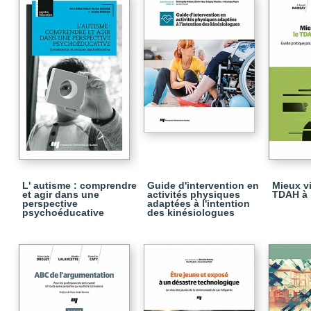
L' autisme : comprendre
Guide d'intervention en
Mieux vi
et agir dans une
activités physiques
TDAH à 
perspective
adaptées à l'intention
psychoéducative
des kinésiologues