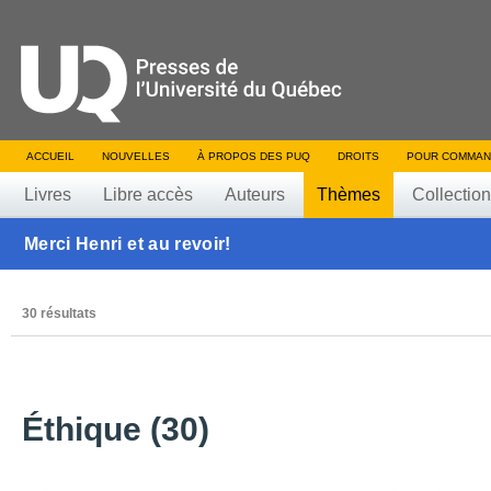
ACCUEIL
NOUVELLES
À PROPOS DES PUQ
DROITS
POUR COMMAN
Livres
Libre accès
Auteurs
Thèmes
Collectio
Merci Henri et au revoir!
30 résultats
Éthique (30)