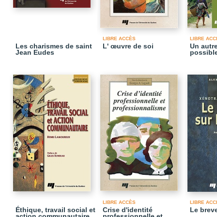
LIBRE ACCÈS
LIBRE ACC
Les charismes de saint
L' œuvre de soi
Un autre
Jean Eudes
possibl
LIBRE ACCÈS
LIBRE ACC
Éthique, travail social et
Crise d'identité
Le breve
action communautaire
professionnelle et