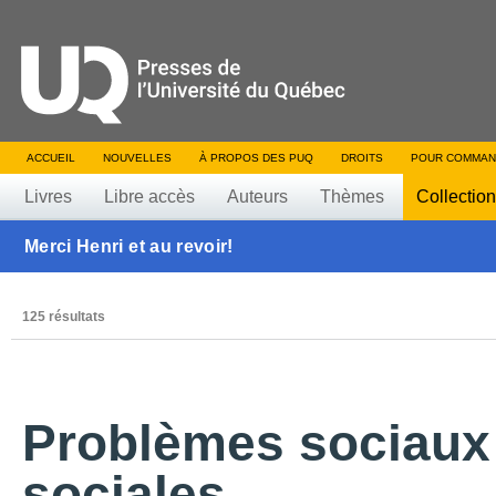
ACCUEIL
NOUVELLES
À PROPOS DES PUQ
DROITS
POUR COMMAN
Livres
Libre accès
Auteurs
Thèmes
Collectio
Merci Henri et au revoir!
125 résultats
Problèmes sociaux 
sociales