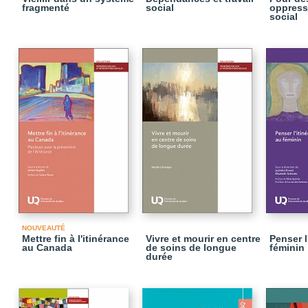
fragmenté
social
oppressi
social
NOUVEAUTÉ
Mettre fin à l'itinérance
Vivre et mourir en centre
Penser l
au Canada
de soins de longue
féminin
durée