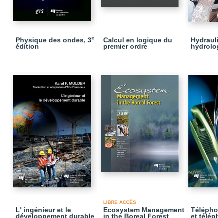
e
Physique des ondes, 3
Calcul en logique du
Hydraul
édition
premier ordre
hydrolog
LIBRE ACCÈS
L' ingénieur et le
Ecosystem Management
Télépho
développement durable
in the Boreal Forest
et télép