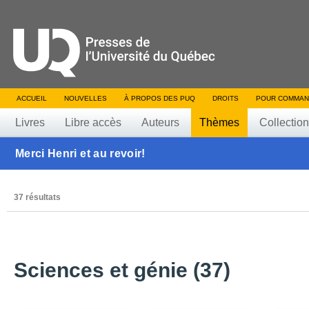
ACCUEIL
NOUVELLES
À PROPOS DES PUQ
DROITS
POUR COMMAN
Livres
Libre accès
Auteurs
Thèmes
Collectio
Merci Henri et au revoir!
37 résultats
Sciences et génie (37)