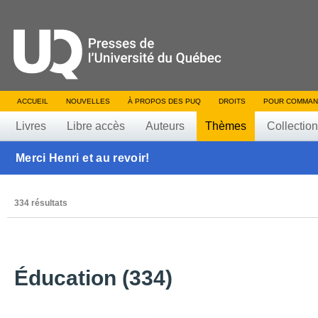
ACCUEIL
NOUVELLES
À PROPOS DES PUQ
DROITS
POUR COMMAN
Livres
Libre accès
Auteurs
Thèmes
Collectio
Merci Henri et au revoir!
334 résultats
Éducation (334)