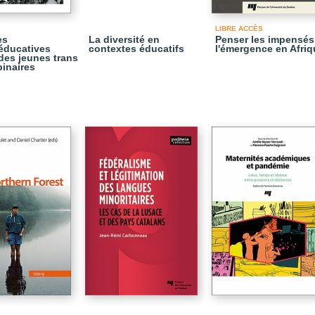
LIBRE ACCÈS
es
La diversité en
Penser les impensés
éducatives
contextes éducatifs
l'émergence en Afriq
des jeunes trans
binaires