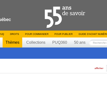
PUQ
DROITS
POUR COMMANDER
POUR PUBLIER
GUIDE D’ACHAT NUMÉR
Thèmes
Collections
PUQ360
50 ans
afficher