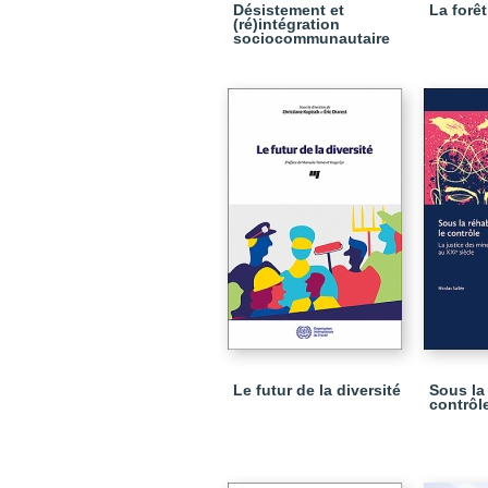
Désistement et
La forê
(ré)intégration
sociocommunautaire
Le futur de la diversité
Sous la 
contrôl