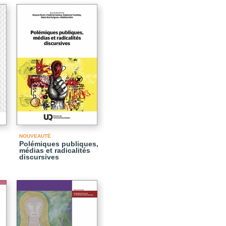
NOUVEAUTÉ
Polémiques publiques,
médias et radicalités
discursives