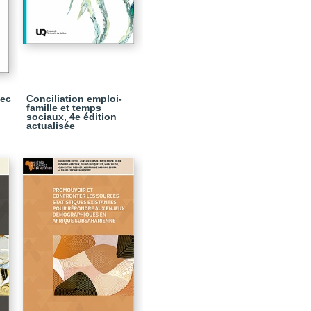
bec
Conciliation emploi-
famille et temps
sociaux, 4e édition
actualisée