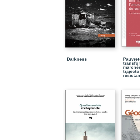
Darkness
Pauvreté
transfo
marchés
trajecto
résista