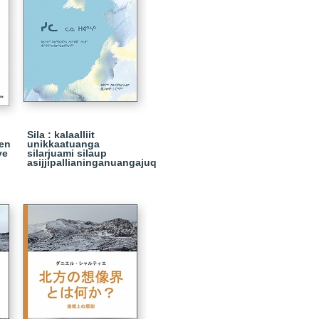
Sila : kalaalliit
 en
unikkaatuanga
ve
silarjuami silaup
asijjipallianinganuangajuq