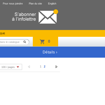
Pour nous joindre
Plan du site
English
IQUE
0
Détails ›
1
2
100 / pages