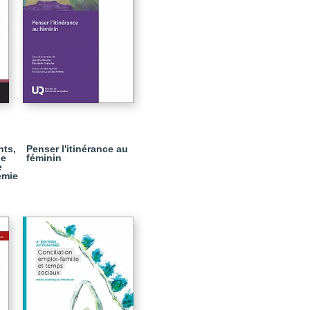
nts,
Penser l'itinérance au
de
féminin
e
émie