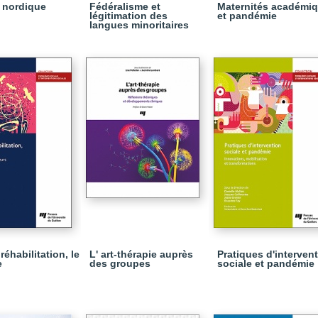
t nordique
Fédéralisme et
Maternités académi
légitimation des
et pandémie
langues minoritaires
réhabilitation, le
L' art-thérapie auprès
Pratiques d'interven
e
des groupes
sociale et pandémie