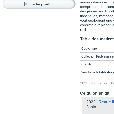
années dans ces cham
Fiche produit
comprendre les conto
des jeunes en difficu
théoriques, méthodo
veut également une v
consiste à replacer l
recherche.
Table des matièr
Couverture
Collection Problèmes so
Crédits
Remerciements
Voir toute la table des
Avant-propos
2020, 280 pages, D
Table des matières
Ce qu’on en dit...
Liste des tableaux
2022 |
Revue 
Liste des abréviations
Jobin
INTRODUCTION