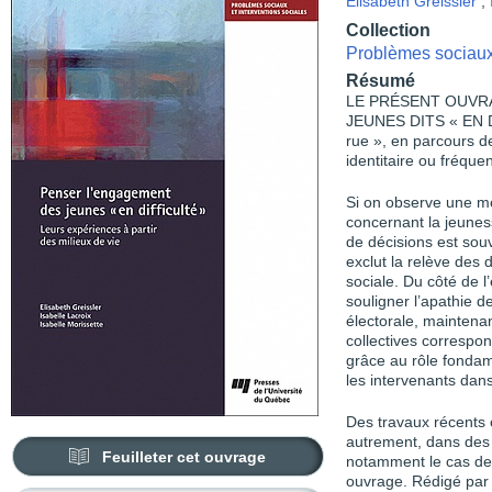
Elisabeth Greissler
,
Collection
Problèmes sociaux 
Résumé
LE PRÉSENT OUVR
JEUNES DITS « EN DI
rue », en parcours d
identitaire ou fréqu
Si on observe une mod
concernant la jeunes
de décisions est souv
exclut la relève des 
sociale. Du côté de 
souligner l’apathie de
électorale, maintena
collectives correspo
grâce au rôle fonda
les intervenants dans
Des travaux récents
autrement, dans des 
Feuilleter cet ouvrage
notamment le cas des 
ouvrage. Rédigé par 