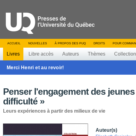
ACCUEIL
NOUVELLES
À PROPOS DES PUQ
DROITS
POUR COMMAN
Livres
Libre accès
Auteurs
Thèmes
Collectio
Merci Henri et au revoir!
Penser l'engagement des jeunes
difficulté »
Leurs expériences à partir des milieux de vie
Auteur(s)