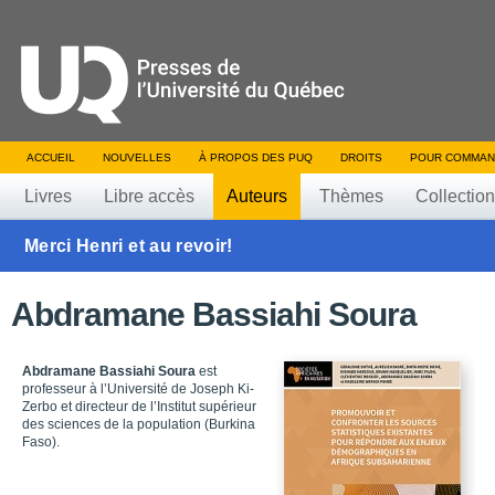
ACCUEIL
NOUVELLES
À PROPOS DES PUQ
DROITS
POUR COMMAN
Livres
Libre accès
Auteurs
Thèmes
Collectio
Merci Henri et au revoir!
Abdramane Bassiahi Soura
Abdramane Bassiahi Soura
est
professeur à l’Université de Joseph Ki-
Zerbo et directeur de l’Institut supérieur
des sciences de la population (Burkina
Faso).