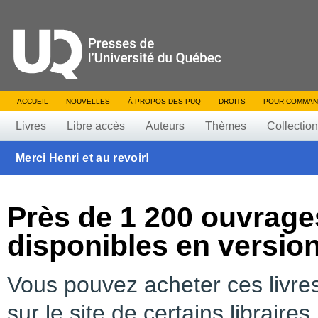
ACCUEIL
NOUVELLES
À PROPOS DES PUQ
DROITS
POUR COMMAN
Livres
Libre accès
Auteurs
Thèmes
Collectio
Merci Henri et au revoir!
Près de 1 200 ouvrag
disponibles en versio
Vous pouvez acheter ces livre
sur le site de certains libraire