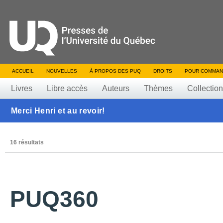
ACCUEIL
NOUVELLES
À PROPOS DES PUQ
DROITS
POUR COMMAN
Livres
Libre accès
Auteurs
Thèmes
Collectio
Merci Henri et au revoir!
16 résultats
PUQ360