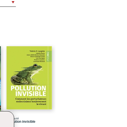
9
13
15
23
23
29
32
38
41
45
46
48
51
56
Nouveauté
Pollution invisible
61