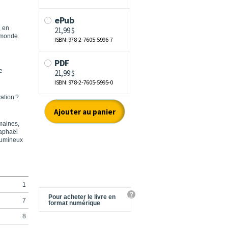
, en
e monde
e
ation ?
maines,
Raphaël
 lumineux
1
?
Pour acheter le livre en
7
format numérique
8