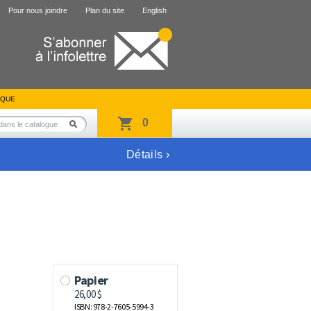
Pour nous joindre
Plan du site
English
IQUE
0
Détails ›