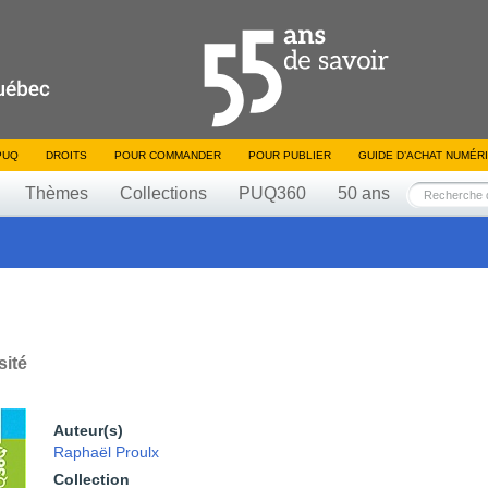
PUQ
DROITS
POUR COMMANDER
POUR PUBLIER
GUIDE D’ACHAT NUMÉR
Thèmes
Collections
PUQ360
50 ans
sité
Auteur(s)
Raphaël Proulx
Collection