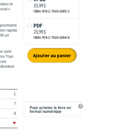
 dans le
local »
e gourmand
ion rapide
vêt un
on sont
roi Tran
aces
nfrontent
1
7
?
Pour acheter le livre en
format numérique
8
9
13