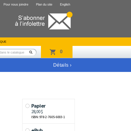
Pour nous joindre
Plan du site
English
IQUE
0
Détails ›