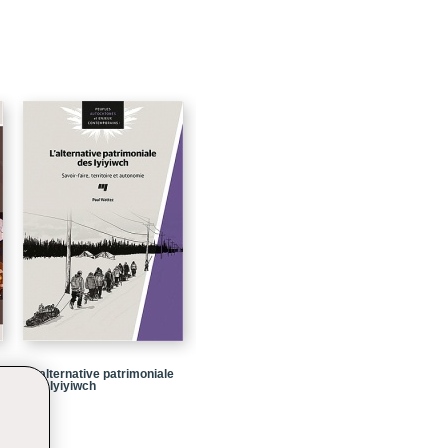
27
29
49
67
89
91
103
115
135
137
155
175
L' alternative patrimoniale
s
des Iyiyiwch
195
201