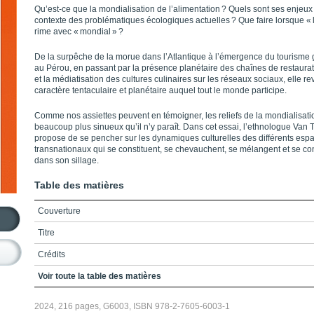
Qu’est-ce que la mondialisation de l’alimentation ? Quels sont ses enjeux
contexte des problématiques écologiques actuelles ? Que faire lorsque « 
rime avec « mondial » ?
De la surpêche de la morue dans l’Atlantique à l’émergence du tourism
au Pérou, en passant par la présence planétaire des chaînes de restaurat
et la médiatisation des cultures culinaires sur les réseaux sociaux, elle re
caractère tentaculaire et planétaire auquel tout le monde participe.
Comme nos assiettes peuvent en témoigner, les reliefs de la mondialisati
beaucoup plus sinueux qu’il n’y paraît. Dans cet essai, l’ethnologue Van T
propose de se pencher sur les dynamiques culturelles des différents esp
transnationaux qui se constituent, se chevauchent, se mélangent et se co
dans son sillage.
Table des matières
Couverture
Titre
Crédits
Table des matières
Voir toute la table des matières
Introduction
2024, 216 pages, G6003, ISBN 978-2-7605-6003-1