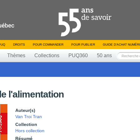
PUQ
DROITS
POUR COMMANDER
POUR PUBLIER
GUIDE D’ACHAT NUMÉR
Thèmes
Collections
PUQ360
50 ans
e l'alimentation
Auteur(s)
Van Troi Tran
Collection
Hors collection
Résumé