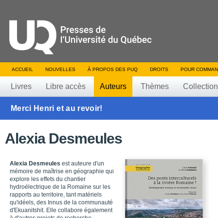
ACCUEIL
NOUVELLES
À PROPOS DES PUQ
DROITS
POUR COMMAN
Livres
Libre accès
Auteurs
Thèmes
Collectio
Merci Henri et au revoir!
Alexia Desmeules
Alexia Desmeules
est auteure d'un
mémoire de maîtrise en géographie qui
explore les effets du chantier
hydroélectrique de la Romaine sur les
rapports au territoire, tant matériels
qu'idéels, des Innus de la communauté
d'Ekuanitshit. Elle collabore également