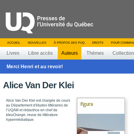
ACCUEIL
NOUVELLES
À PROPOS DES PUQ
DROITS
POUR COMMAN
Livres
Libre accès
Auteurs
Thèmes
Collectio
Merci Henri et au revoir!
Alice Van Der Klei
Alice Van Der Klei est chargée de cours
au Département d'études littéraires de
l’UQAM et rédactrice en chef de
bleuOrange
, revue de littérature
hypermédiatique.