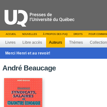
ACCUEIL
NOUVELLES
À PROPOS DES PUQ
DROITS
POUR COMMAN
Livres
Libre accès
Auteurs
Thèmes
Collectio
Merci Henri et au revoir!
André Beaucage