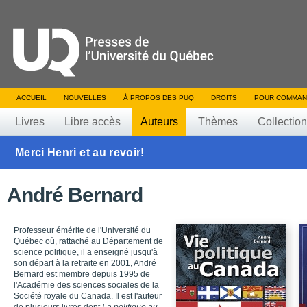
ACCUEIL
NOUVELLES
À PROPOS DES PUQ
DROITS
POUR COMMAN
Livres
Libre accès
Auteurs
Thèmes
Collectio
Merci Henri et au revoir!
André Bernard
Professeur émérite de l'Université du
Québec où, rattaché au Département de
science politique, il a enseigné jusqu'à
son départ à la retraite en 2001, André
Bernard est membre depuis 1995 de
l'Académie des sciences sociales de la
Société royale du Canada. Il est l'auteur