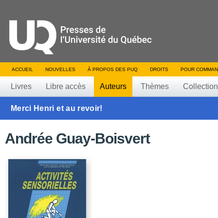
ACCUEIL
NOUVELLES
À PROPOS DES PUQ
DROITS
POUR COMMAN
Livres
Libre accès
Auteurs
Thèmes
Collectio
Merci Henri et au revoir!
Andrée Guay-Boisvert