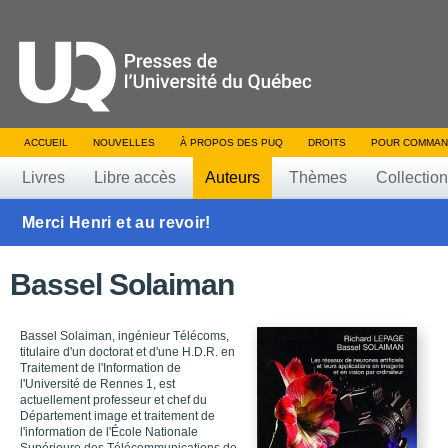
ACCUEIL
NOUVELLES
À PROPOS DES PUQ
DROITS
POUR COMMAN
Livres
Libre accès
Auteurs
Thèmes
Collectio
Merci Henri et au revoir!
Bassel Solaiman
Bassel Solaiman, ingénieur Télécoms,
titulaire d'un doctorat et d'une H.D.R. en
Traitement de l'Information de
l'Université de Rennes 1, est
actuellement professeur et chef du
Département image et traitement de
l'information de l'École Nationale