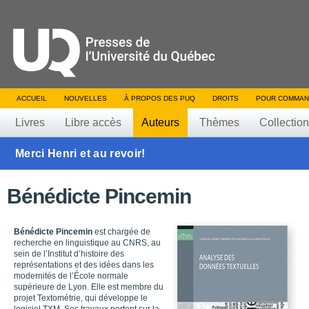
ACCUEIL
NOUVELLES
À PROPOS DES PUQ
DROITS
POUR COMMAN
Livres
Libre accès
Auteurs
Thèmes
Collectio
Merci Henri et au revoir!
Bénédicte Pincemin
Bénédicte Pincemin
est chargée de
recherche en linguistique au CNRS, au
sein de l’Institut d’histoire des
représentations et des idées dans les
modernités de l’École normale
supérieure de Lyon. Elle est membre du
projet Textométrie, qui développe le