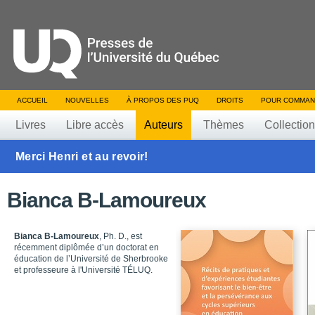
ACCUEIL
NOUVELLES
À PROPOS DES PUQ
DROITS
POUR COMMAN
Livres
Libre accès
Auteurs
Thèmes
Collectio
Merci Henri et au revoir!
Bianca B-Lamoureux
Bianca B-Lamoureux
, Ph. D., est
récemment diplômée d’un doctorat en
éducation de l’Université de Sherbrooke
et professeure à l'Université TÉLUQ.