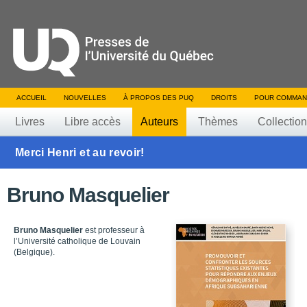
ACCUEIL
NOUVELLES
À PROPOS DES PUQ
DROITS
POUR COMMAN
Livres
Libre accès
Auteurs
Thèmes
Collectio
Merci Henri et au revoir!
Bruno Masquelier
Bruno Masquelier
est professeur à
l’Université catholique de Louvain
(Belgique).