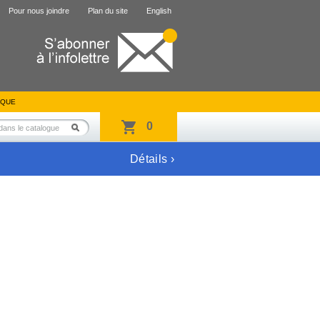
Pour nous joindre
Plan du site
English
IQUE
0
Détails ›