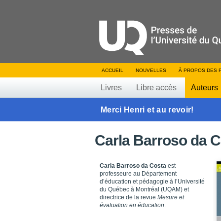
ACCUEIL
NOUVELLES
À PROPOS DES 
Livres
Libre accès
Auteurs
Merci Henri et au revoir!
Carla Barroso da 
Carla Barroso da Costa
est
professeure au Département
d’éducation et pédagogie à l’Université
du Québec à Montréal (UQAM) et
directrice de la revue
Mesure et
évaluation en éducation
.