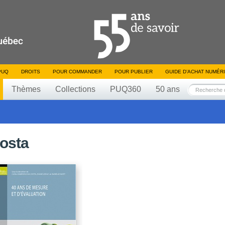
PUQ
DROITS
POUR COMMANDER
POUR PUBLIER
GUIDE D’ACHAT NUMÉR
Thèmes
Collections
PUQ360
50 ans
Costa