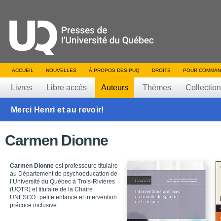
ACCUEIL
NOUVELLES
À PROPOS DES PUQ
DROITS
POUR COMMAN
Livres
Libre accès
Auteurs
Thèmes
Collectio
Merci Henri et au revoir!
Carmen Dionne
Carmen Dionne
est professeure titulaire
au Département de psychoéducation de
l’Université du Québec à Trois-Rivières
(UQTR) et titulaire de la Chaire
UNESCO : petite enfance et intervention
précoce inclusive.