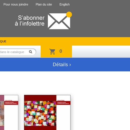
Pour nous joindre
Plan du site
English
IQUE
0
Détails ›