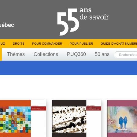
PUQ
DROITS
POUR COMMANDER
POUR PUBLIER
GUIDE D’ACHAT NUMÉR
Thèmes
Collections
PUQ360
50 ans