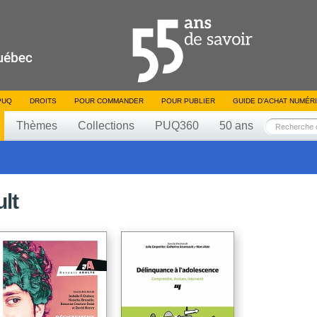
PUQ
DROITS
POUR COMMANDER
POUR PUBLIER
GUIDE D’ACHAT NUMÉR
Thèmes
Collections
PUQ360
50 ans
lt