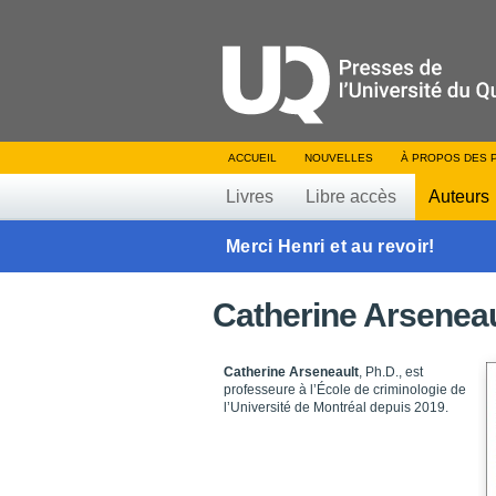
ACCUEIL
NOUVELLES
À PROPOS DES 
Livres
Libre accès
Auteurs
Merci Henri et au revoir!
Catherine Arseneau
Catherine Arseneault
, Ph.D., est
professeure à l’École de criminologie de
l’Université de Montréal depuis 2019.