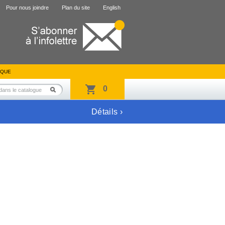
Pour nous joindre
Plan du site
English
IQUE
0
Détails ›