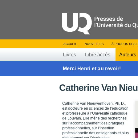
ACCUEIL
NOUVELLES
À PROPOS DES 
Livres
Libre accès
Auteurs
Merci Henri et au revoir!
Catherine Van Ni
Catherine Van Nieuwenhoven, Ph. D.,
est docteure en sciences de l’éducation
et professeure à l’Université catholique
de Louvain. Elle mène des recherches
sur l’accompagnement des pratiques
professionnelles, sur l’insertion
professionnelle des enseignants et plus