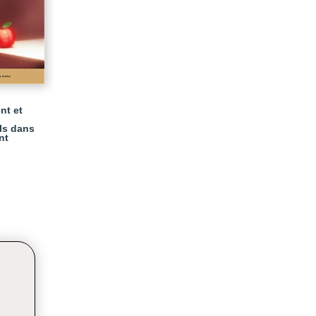
nt et
ls dans
nt