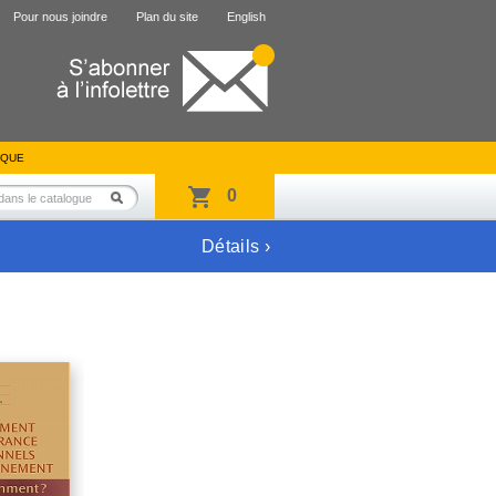
Pour nous joindre
Plan du site
English
IQUE
0
Détails ›