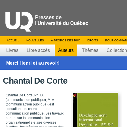
ACCUEIL
NOUVELLES
À PROPOS DES PUQ
DROITS
POUR COMMAN
Livres
Libre accès
Auteurs
Thèmes
Collectio
Merci Henri et au revoir!
Chantal De Corte
Chantal De Corte, Ph. D.
(communication publique), M. A.
(communicaction publique), est
consultante et chercheure en
communication publique. Ses travaux
portent sur la communication
organisationnelle et ses diverses