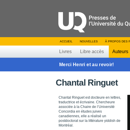
ACCUEIL
NOUVELLES
À PROPOS DES 
Livres
Libre accès
Auteurs
Merci Henri et au revoir!
Chantal Ringuet
Chantal Ringuet est docteure en lettres,
traductrice et écrivaine. Chercheure
associée à la Chaire de l’Université
Concordia en études juives
canadiennes, elle a réalisé un
postdoctorat sur la littérature yiddish de
Montréal.