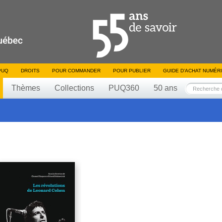
PUQ
DROITS
POUR COMMANDER
POUR PUBLIER
GUIDE D’ACHAT NUMÉR
Thèmes
Collections
PUQ360
50 ans