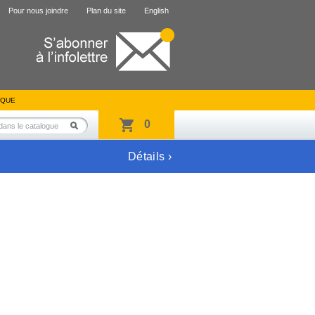
Pour nous joindre
Plan du site
English
IQUE
0
Détails ›