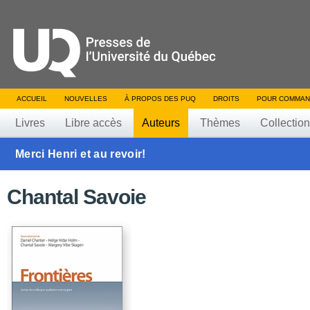
ACCUEIL
NOUVELLES
À PROPOS DES PUQ
DROITS
POUR COMMAN
Livres
Libre accès
Auteurs
Thèmes
Collectio
Merci Henri et au revoir!
Chantal Savoie