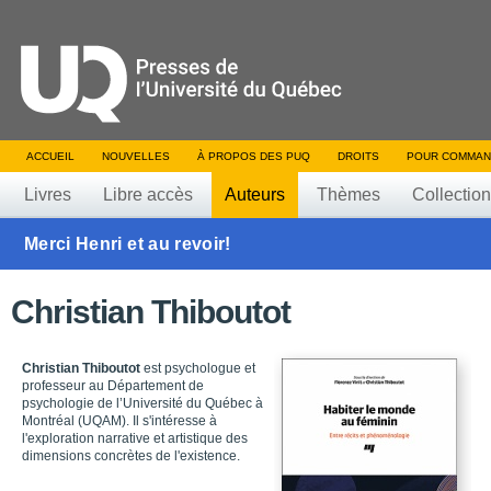
ACCUEIL
NOUVELLES
À PROPOS DES PUQ
DROITS
POUR COMMAN
Livres
Libre accès
Auteurs
Thèmes
Collectio
Merci Henri et au revoir!
Christian Thiboutot
Christian Thiboutot
est psychologue et
professeur au Département de
psychologie de l’Université du Québec à
Montréal (UQAM). Il s'intéresse à
l'exploration narrative et artistique des
dimensions concrètes de l'existence.