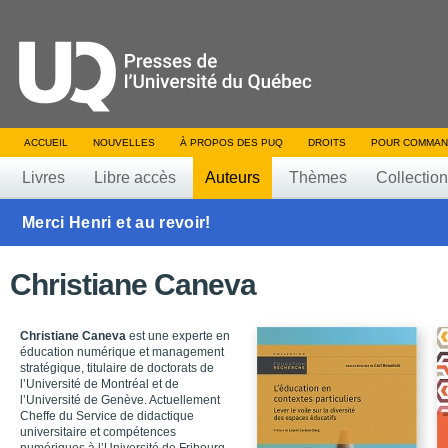
ACCUEIL
NOUVELLES
À PROPOS DES PUQ
DROITS
POUR COMMAN
Livres
Libre accès
Auteurs
Thèmes
Collectio
Merci Henri et au revoir!
Christiane Caneva
Christiane Caneva
est une experte en
éducation numérique et management
stratégique, titulaire de doctorats de
l’Université de Montréal et de
l’Université de Genève. Actuellement
Cheffe du Service de didactique
universitaire et compétences