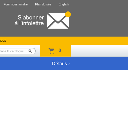
Pour nous joindre
Plan du site
English
IQUE
0
Détails ›