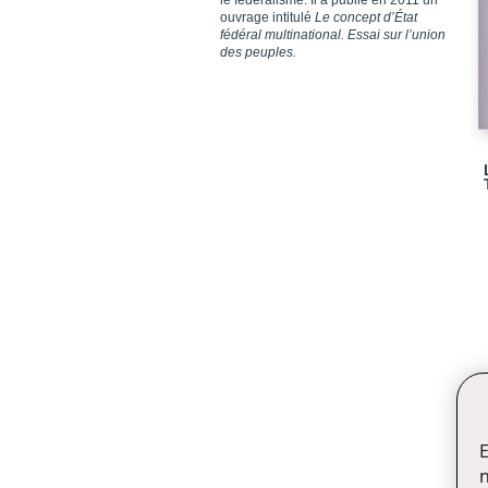
le fédéralisme. Il a publié en 2011 un
ouvrage intitulé
Le concept d’État
fédéral multinational. Essai sur l’union
des peuples.
E
n