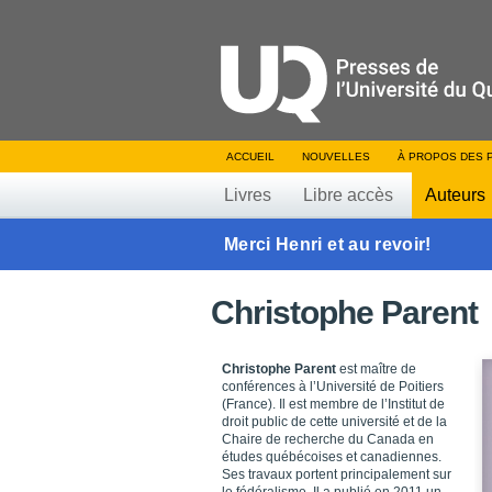
ACCUEIL
NOUVELLES
À PROPOS DES 
Livres
Libre accès
Auteurs
Merci Henri et au revoir!
Christophe Parent
Christophe Parent
est maître de
conférences à l’Université de Poitiers
(France). Il est membre de l’Institut de
droit public de cette université et de la
Chaire de recherche du Canada en
études québécoises et canadiennes.
Ses travaux portent principalement sur