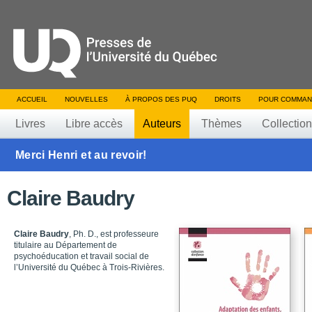
ACCUEIL
NOUVELLES
À PROPOS DES PUQ
DROITS
POUR COMMAN
Livres
Libre accès
Auteurs
Thèmes
Collectio
Merci Henri et au revoir!
Claire Baudry
Claire Baudry
, Ph. D., est professeure
titulaire au Département de
psychoéducation et travail social de
l’Université du Québec à Trois-Rivières.