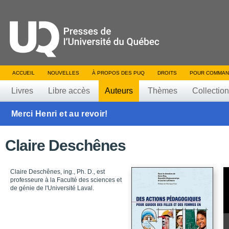
ACCUEIL
NOUVELLES
À PROPOS DES PUQ
DROITS
POUR COMMAN
Livres
Libre accès
Auteurs
Thèmes
Collectio
Merci Henri et au revoir!
Claire Deschênes
Claire Deschênes, ing., Ph. D., est
professeure à la Faculté des sciences et
de génie de l'Université Laval.