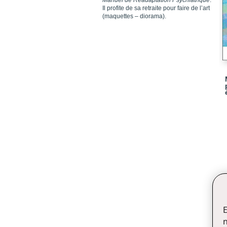
Manuel de Réadaptation Psychiatrique
.
Il profite de sa retraite pour faire de l’art
(maquettes – diorama).
E
n