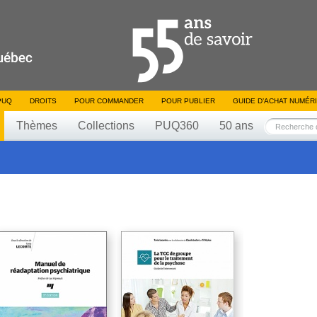
PUQ
DROITS
POUR COMMANDER
POUR PUBLIER
GUIDE D’ACHAT NUMÉR
Thèmes
Collections
PUQ360
50 ans