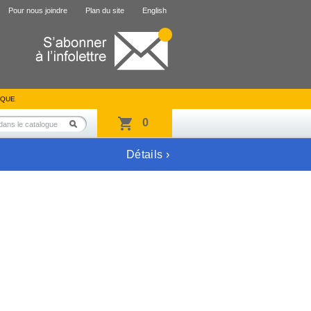
Pour nous joindre
Plan du site
English
IQUE
0
Détails ›