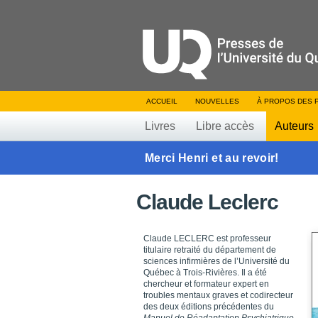
ACCUEIL
NOUVELLES
À PROPOS DES 
Livres
Libre accès
Auteurs
Merci Henri et au revoir!
Claude Leclerc
Claude LECLERC est professeur
titulaire retraité du département de
sciences infirmières de l’Université du
Québec à Trois-Rivières. Il a été
chercheur et formateur expert en
troubles mentaux graves et codirecteur
des deux éditions précédentes du