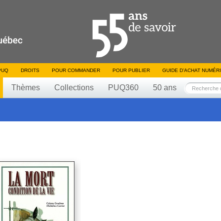
PUQ
DROITS
POUR COMMANDER
POUR PUBLIER
GUIDE D’ACHAT NUMÉR
Thèmes
Collections
PUQ360
50 ans