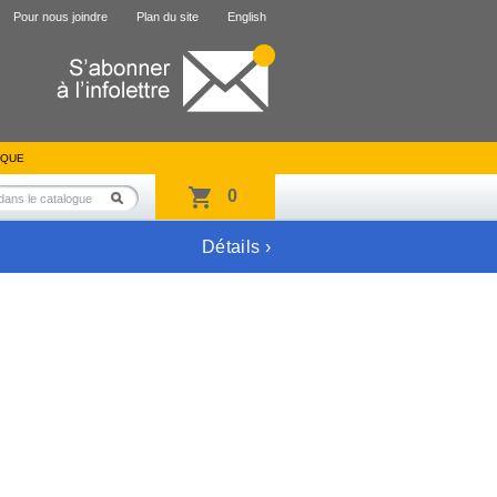
Pour nous joindre
Plan du site
English
IQUE
0
Détails ›