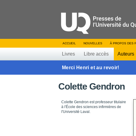
ACCUEIL
NOUVELLES
À PROPOS DES 
Livres
Libre accès
Auteurs
Merci Henri et au revoir!
Colette Gendron
Colette Gendron est professeur titulaire
à l'École des sciences infirmières de
l'Université Laval.