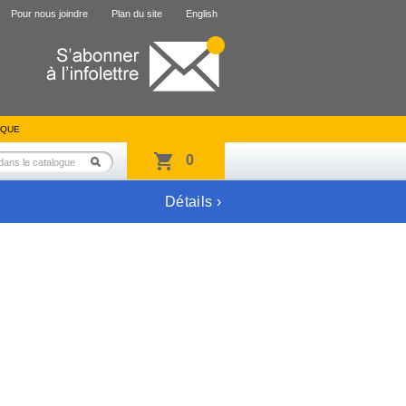
Pour nous joindre
Plan du site
English
IQUE
0
Détails ›