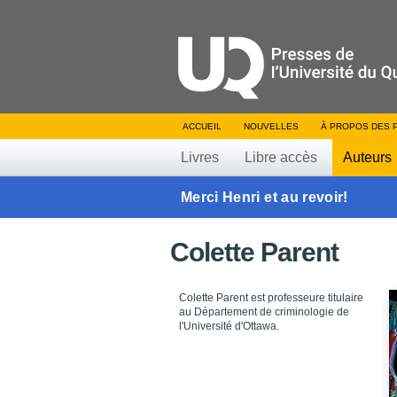
ACCUEIL
NOUVELLES
À PROPOS DES 
Livres
Libre accès
Auteurs
Merci Henri et au revoir!
Colette Parent
Colette Parent est professeure titulaire
au Département de criminologie de
l'Université d'Ottawa.