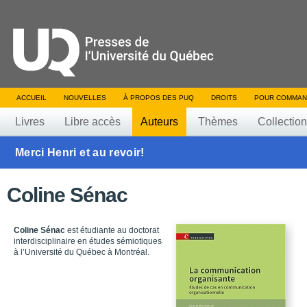
ACCUEIL
NOUVELLES
À PROPOS DES PUQ
DROITS
POUR COMMAN
Livres
Libre accès
Auteurs
Thèmes
Collectio
Merci Henri et au revoir!
Coline Sénac
Coline Sénac
est étudiante au doctorat
interdisciplinaire en études sémiotiques
à l’Université du Québec à Montréal.