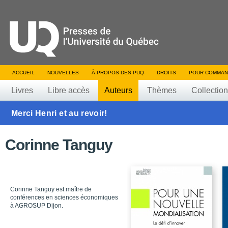
ACCUEIL
NOUVELLES
À PROPOS DES PUQ
DROITS
POUR COMMAN
Livres
Libre accès
Auteurs
Thèmes
Collectio
Merci Henri et au revoir!
Corinne Tanguy
Corinne Tanguy est maître de
conférences en sciences économiques
à AGROSUP Dijon.