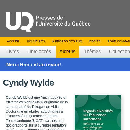
ACCUEIL
NOUVELLES
À PROPOS DES PUQ
DROITS
POUR COMMAN
Livres
Libre accès
Auteurs
Thèmes
Collectio
Merci Henri et au revoir!
Cyndy Wylde
Cyndy Wylde
est une Anicinapek8e et
Atikamekw Nehirowisiw originaire de la
communauté de Pikogan en Abitibi.
Doctorante en études autochtones à
l’Université du Québec en Abitibi-
Témiscamingue (UQAT), sa thèse de
doctorat porte sur la surreprésentation