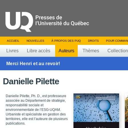
ACCUEIL
NOUVELLES
À PROPOS DES PUQ
DROITS
POUR COMMAN
Livres
Libre accès
Auteurs
Thèmes
Collectio
Merci Henri et au revoir!
Danielle Pilette
Danielle Pilette, Ph. D., est professeure
associée au Département de stratégie,
responsabilité sociale et
environnementale de l’ESG-UQAM.
Urbaniste et spécialiste en gestion des
territoires, elle est l’auteure de plusieurs
publications.