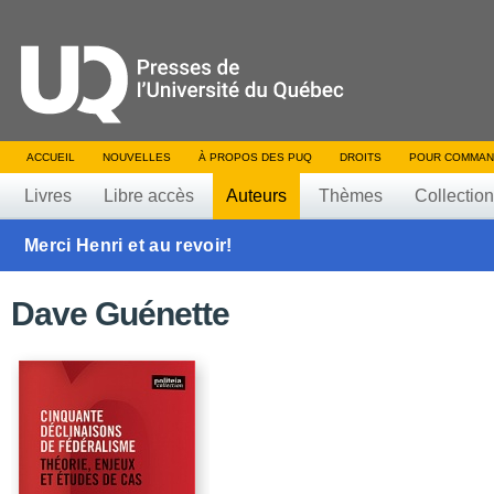
ACCUEIL
NOUVELLES
À PROPOS DES PUQ
DROITS
POUR COMMAN
Livres
Libre accès
Auteurs
Thèmes
Collectio
Merci Henri et au revoir!
Dave Guénette