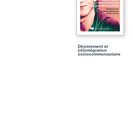
Désistement et
(ré)intégration
sociocommunautaire