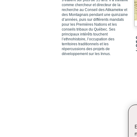
s’étalent sur plus
de 35 ans. Il a travaillé
comme chercheur et directeur de la
recherche au Conseil des Atikamekw et
des Montagnais pendant une quinzaine
d’années, puis sur différents mandats
pour les Premières Nations et les
conseils tribaux du Québec. Ses
principaux intérêts touchent
l’ethnohistoire, l’occupation des
territoires traditionnels et les
répercussions des projets de
développement sur les Innus.
E
n