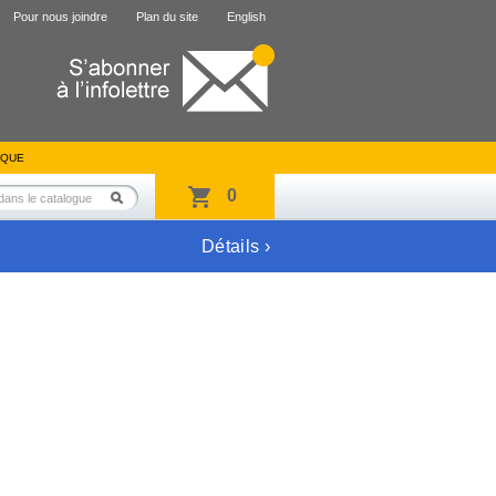
Pour nous joindre
Plan du site
English
IQUE
0
Détails ›