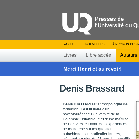
ACCUEIL
NOUVELLES
À PROPOS DES 
Livres
Libre accès
Auteurs
Merci Henri et au revoir!
Denis Brassard
Denis Brassard
est anthropologue de
formation. Il est titulaire d'un
baccalauréat de l’Université de la
Colombie-Britannique et d'une maîtrise
de l’Université Laval. Ses expériences
de recherche sur les questions
autochtones, en particulier innues,