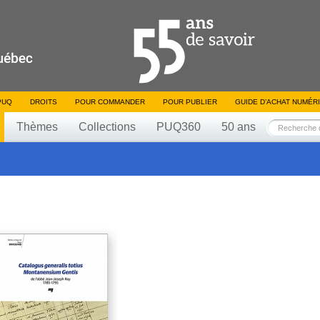
PUQ
DROITS
POUR COMMANDER
POUR PUBLIER
GUIDE D’ACHAT NUMÉR
Thèmes
Collections
PUQ360
50 ans