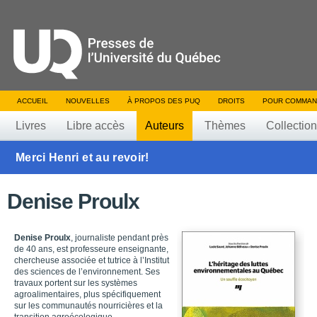
ACCUEIL
NOUVELLES
À PROPOS DES PUQ
DROITS
POUR COMMAN
Livres
Libre accès
Auteurs
Thèmes
Collectio
Merci Henri et au revoir!
Denise Proulx
Denise Proulx
, journaliste pendant près
de 40 ans, est professeure enseignante,
chercheuse associée et tutrice à l’Institut
des sciences de l’environnement. Ses
travaux portent sur les systèmes
agroalimentaires, plus spécifiquement
sur les communautés nourricières et la