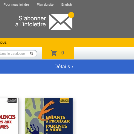
Pour nous joindre
Plan du site
English
IQUE
0
Détails ›