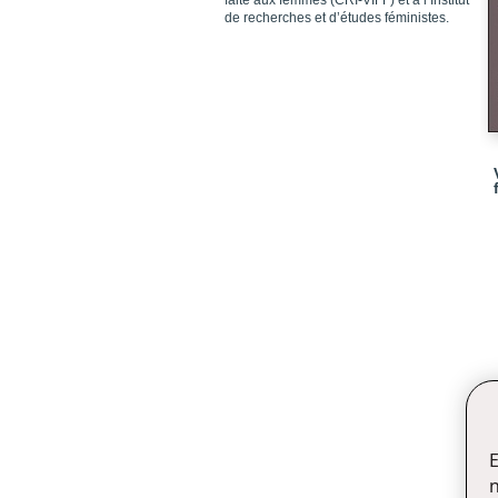
faite aux femmes (CRI-VIFF) et à l’Institut
de recherches et d’études féministes.
E
n