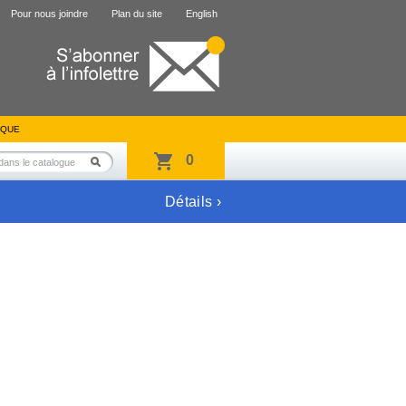
Pour nous joindre
Plan du site
English
IQUE
0
Détails ›