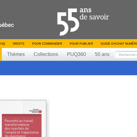
PUQ
DROITS
POUR COMMANDER
POUR PUBLIER
GUIDE D’ACHAT NUMÉR
Thèmes
Collections
PUQ360
50 ans