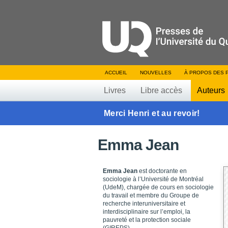
ACCUEIL
NOUVELLES
À PROPOS DES 
Livres
Libre accès
Auteurs
Merci Henri et au revoir!
Emma Jean
Emma Jean
est doctorante en
sociologie à l’Université de Montréal
(UdeM), chargée de cours en sociologie
du travail et membre du Groupe de
recherche interuniversitaire et
interdisciplinaire sur l’emploi, la
pauvreté et la protection sociale