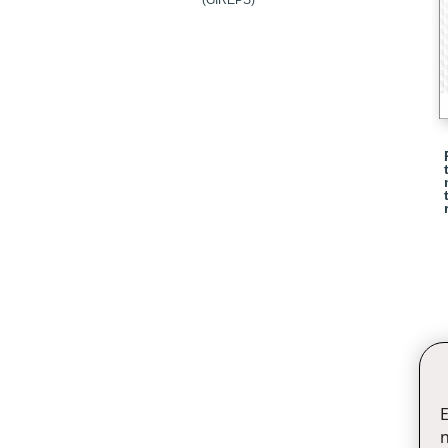
(GIREPS)
E
n