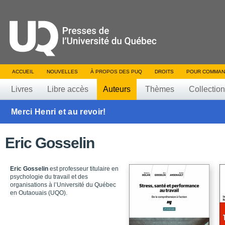
ACCUEIL
NOUVELLES
À PROPOS DES PUQ
DROITS
POUR COMMAN
Livres
Libre accès
Auteurs
Thèmes
Collectio
Merci Henri et au revoir!
Eric Gosselin
Eric Gosselin
est professeur titulaire en
psychologie du travail et des
organisations à l’Université du Québec
en Outaouais (UQO).