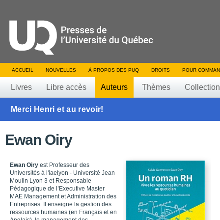
ACCUEIL
NOUVELLES
À PROPOS DES PUQ
DROITS
POUR COMMAN
Livres
Libre accès
Auteurs
Thèmes
Collectio
Merci Henri et au revoir!
Ewan Oiry
Ewan Oiry
est Professeur des
Universités à l'iaelyon - Université Jean
Moulin Lyon 3 et Responsable
Pédagogique de l’Executive Master
MAE Management et Administration des
Entreprises. Il enseigne la gestion des
ressources humaines (en Français et en