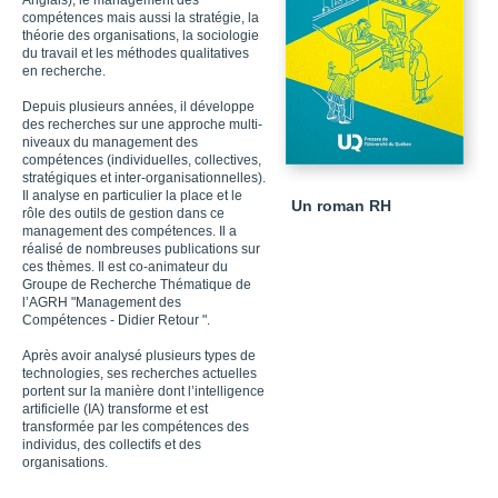
Anglais), le management des
compétences mais aussi la stratégie, la
théorie des organisations, la sociologie
du travail et les méthodes qualitatives
en recherche.
Depuis plusieurs années, il développe
des recherches sur une approche multi-
niveaux du management des
compétences (individuelles, collectives,
stratégiques et inter-organisationnelles).
Il analyse en particulier la place et le
Un roman RH
rôle des outils de gestion dans ce
management des compétences. Il a
réalisé de nombreuses publications sur
ces thèmes. Il est co-animateur du
Groupe de Recherche Thématique de
l’AGRH "Management des
Compétences - Didier Retour ".
Après avoir analysé plusieurs types de
technologies, ses recherches actuelles
portent sur la manière dont l’intelligence
artificielle (IA) transforme et est
transformée par les compétences des
individus, des collectifs et des
organisations.