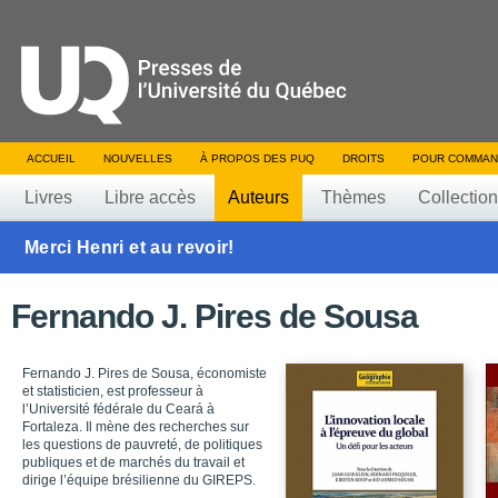
ACCUEIL
NOUVELLES
À PROPOS DES PUQ
DROITS
POUR COMMAN
Livres
Libre accès
Auteurs
Thèmes
Collectio
Merci Henri et au revoir!
Fernando J. Pires de Sousa
Fernando J. Pires de Sousa, économiste
et statisticien, est professeur à
l’Université fédérale du Ceará à
Fortaleza. Il mène des recherches sur
les questions de pauvreté, de politiques
publiques et de marchés du travail et
dirige l’équipe brésilienne du GIREPS.